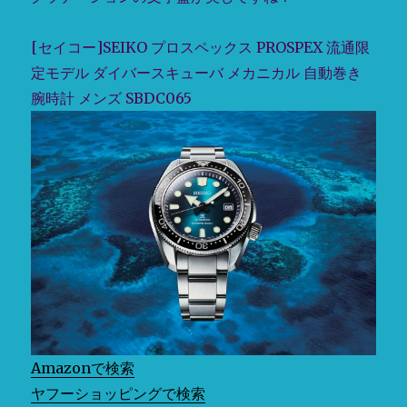
ス
ペ
[セイコー]SEIKO プロスペックス PROSPEX 流通限
ッ
ク
定モデル ダイバースキューバ メカニカル 自動巻き
ス
腕時計 メンズ SBDC065
PROSPEX
ダ
イ
バ
ー
ス
キ
ュ
ー
バ
1968
プ
ロ
フ
Amazonで検索
ェ
ヤフーショッピングで検索
ッ