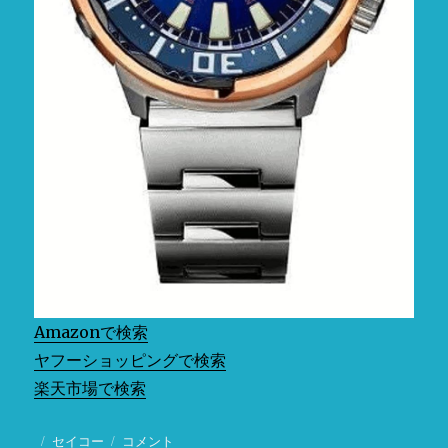
バ
ー
ス
キ
ュ
ー
バ
メ
カ
ニ
カ
ル
自
動
巻
き
Amazonで検索
腕
ヤフーショッピングで検索
時
計
楽天市場で検索
メ
ン
投
カ
セイコー
Amazon・
コメント