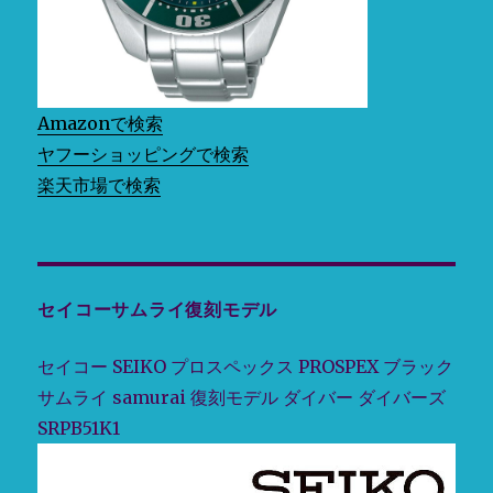
ズ
誕
生
50
周
Amazonで検索
年
記
ヤフーショッピングで検索
念
楽天市場で検索
限
定
モ
デ
ル
セイコーサムライ復刻モデル
デ
ィ
ー
セイコー SEIKO プロスペックス PROSPEX ブラック
プ
サムライ samurai 復刻モデル ダイバー ダイバーズ
フ
ォ
SRPB51K1
レ
ス