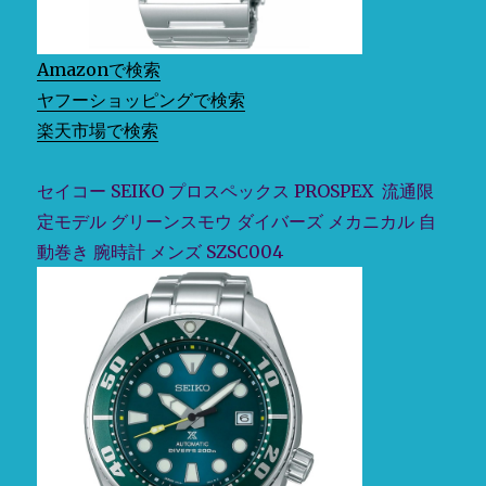
バ
ー
ス
Amazonで検索
キ
ヤフーショッピングで検索
ュ
楽天市場で検索
ー
バ
1968
セイコー SEIKO プロスペックス PROSPEX 流通限
プ
定モデル グリーンスモウ ダイバーズ メカニカル 自
ロ
フ
動巻き 腕時計 メンズ SZSC004
ェ
ッ
シ
ョ
ナ
ル
ダ
イ
バ
ー