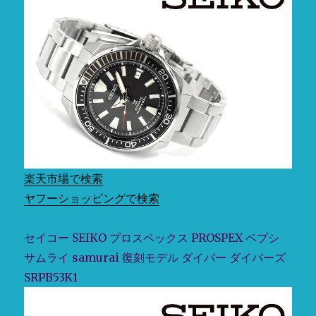
ト
全
世
界
限
定
1968
本
（国
内
800
本）
楽天市場で検索
SBDX021
に
ヤフーショッピングで検索
セイコー SEIKO プロスペックス PROSPEX ペプシ
サムライ samurai 復刻モデル ダイバー ダイバーズ
SRPB53K1