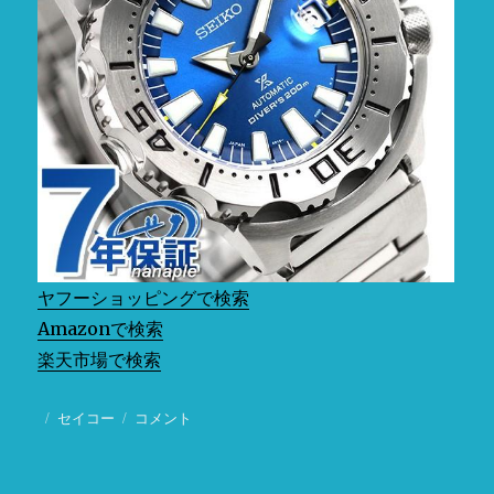
ヤフーショッピングで検索
Amazonで検索
楽天市場で検索
投
カ
セイコー
流
コメント
稿
テ
通
日:
ゴ
限
リ
定