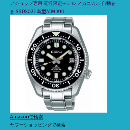
ー
アショップ専用 流通限定モデル メカニカル 自動巻
モ
き SBDX023 新型MM300
ン
ス
タ
ー
の
予
約
が
開
始
で
す！
に
Amazonで検索
ヤフーショッピングで検索