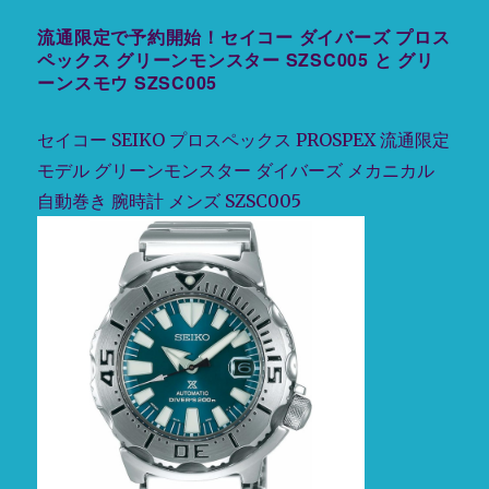
ナ
に
て
流通限定で予約開始！セイコー ダイバーズ プロス
ビ
在
ペックス グリーンモンスター SZSC005 と グリ
庫
ーンスモウ SZSC005
復
ゲ
活
セイコー SEIKO プロスペックス PROSPEX 流通限定
中！
ー
セ
モデル グリーンモンスター ダイバーズ メカニカル
イ
自動巻き 腕時計 メンズ SZSC005
シ
コ
ー
SEIKO
ョ
プ
ロ
ン
ス
ペ
ッ
ク
ス
PROSPEX
ダ
イ