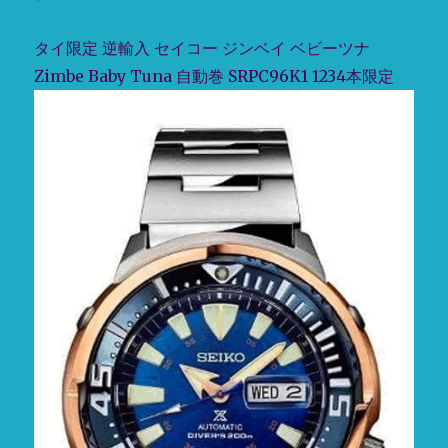
[セ
デ
イ
ル
タイ限定 逆輸入 セイコー ジンベイ ベビーツナ
コ
メ
Zimbe Baby Tuna 自動巻 SRPC96K1 1234本限定
ー]SEIKO
カ
プ
ニ
ロ
カ
ス
ル
ペ
自
ッ
動
ク
巻
ス
き
PROSPEX
SBDX023
流
に
通
限
定
モ
デ
ル
ダ
イ