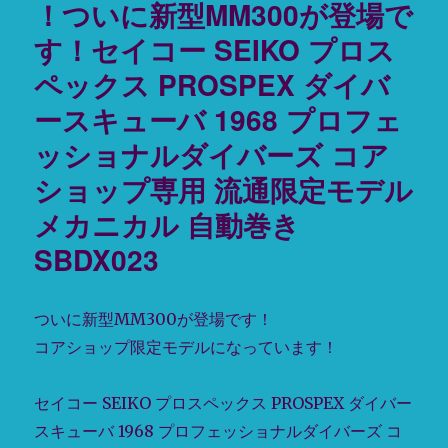
！ついに新型MM300が登場で
ー
モ
デ
す！セイコー SEIKO プロス
ル
ペックス PROSPEX ダイバ
新
登
ースキューバ 1968 プロフェ
場！
セ
ッショナルダイバーズ コア
イ
ショップ専用 流通限定モデル
コ
ー
メカニカル 自動巻き
の
ブ
SBDX023
ル
ー
ス
ついに新型MM300が登場です！
モ
コアショップ限定モデルになっています！
ウ
(SBDC069)
と
セイコー SEIKO プロスペックス PROSPEX ダイバー
ブ
スキューバ 1968 プロフェッショナルダイバーズ コ
ル