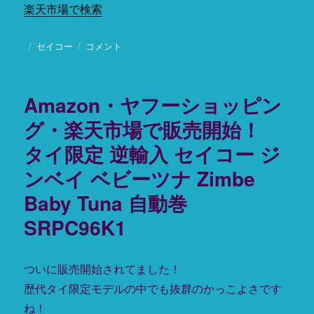
シ
楽天市場で検索
ョ
ナ
投
カ
セイコー
Amazon・
コメント
ル
稿
テ
ヤ
ダ
日:
ゴ
フ
イ
リ
ー
バ
Amazon・ヤフーショッピン
ー
シ
ー
ョ
グ・楽天市場で販売開始！
ズ
ッ
コ
タイ限定 逆輸入 セイコー ジ
ピ
ア
ン
シ
ンベイ ベビーツナ Zimbe
グ・
ョ
楽
Baby Tuna 自動巻
ッ
天
プ
SRPC96K1
市
専
場
用
で
流
予
ついに販売開始されてました！
通
約
限
歴代タイ限定モデルの中でも抜群のかっこよさです
開
定
ね！
始！
モ