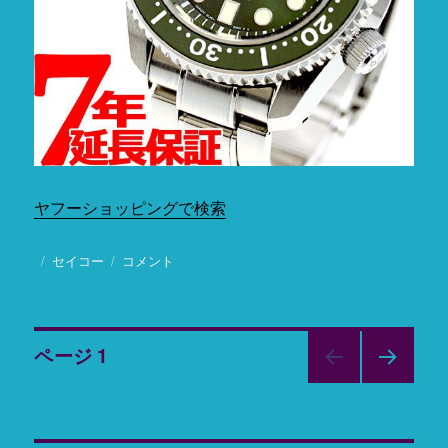
巻
SRPC96K1
に
ヤフーショッピングで検索
投
カ
セイコー
neel
コメント
稿
テ
セ
日:
ゴ
レ
リ
ク
投
ー
ト
ページ
1
シ
ョ
次の
稿
ッ
ペー
ジ
プ