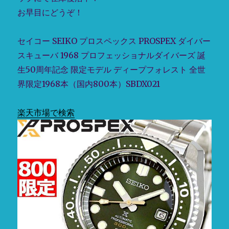
定
お早目にどうぞ！
逆
輸
入
セイコー SEIKO プロスペックス PROSPEX ダイバー
セ
スキューバ 1968 プロフェッショナルダイバーズ 誕
イ
コ
生50周年記念 限定モデル ディープフォレスト 全世
ー
界限定1968本（国内800本）SBDX021
ジ
ン
ベ
楽天市場で検索
イ
ベ
ビ
ー
ツ
ナ
Zimbe
Baby
Tuna
自
動