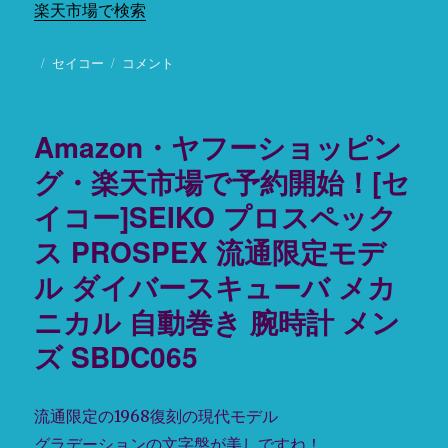
楽天市場で検索
投
カ
セイコー
！
コメント
稿
テ
つ
日:
ゴ
い
リ
に
Amazon・ヤフーショッピン
ー
新
型
グ・楽天市場で予約開始！[セ
MM300
イコー]SEIKO プロスペック
が
登
ス PROSPEX 流通限定モデ
場
で
ル ダイバースキューバ メカ
す！
ニカル 自動巻き 腕時計 メン
セ
イ
ズ SBDC065
コ
ー
SEIKO
流通限定の1968復刻の現代モデル
プ
ロ
グラデーションの文字盤が美しですね！