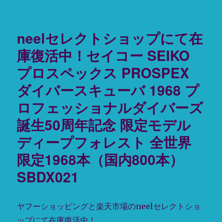
ズ
稿
テ
ヤ
SBDC065
日:
ゴ
フ
に
リ
ー
neelセレクトショップにて在
ー
シ
ョ
庫復活中！セイコー SEIKO
ッ
プロスペックス PROSPEX
ピ
ン
ダイバースキューバ 1968 プ
グ・
楽
ロフェッショナルダイバーズ
天
誕生50周年記念 限定モデル
市
場
ディープフォレスト 全世界
で
販
限定1968本（国内800本）
売
SBDX021
開
始！
タ
イ
ヤフーショッピングと楽天市場のneelセレクトショ
限
ップにて在庫復活中！